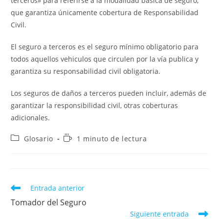
terceros» para referirse a la modalidad básica de seguro,
que garantiza únicamente cobertura de Responsabilidad
Civil.
El seguro a terceros es el seguro mínimo obligatorio para
todos aquellos vehiculos que circulen por la vía publica y
garantiza su responsabilidad civil obligatoria.
Los seguros de daños a terceros pueden incluir, además de
garantizar la responsibilidad civil, otras coberturas
adicionales.
Categoría
Tiempo
Glosario
1 minuto de lectura
de
de
la
lectura:
entrada:
Leer
Entrada anterior
más
Tomador del Seguro
artículos
Siguiente entrada