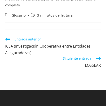
completo.
Categoría
Tiempo
Glosario
3 minutos de lectura
de
de
la
lectura:
entrada:
Leer
Entrada anterior
más
ICEA (Investigación Cooperativa entre Entidades
artículos
Aseguradoras)
Siguiente entrada
LOSSEAR