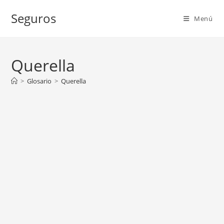
Ir
Seguros
al
Menú
contenido
Querella
>
Glosario
>
Querella