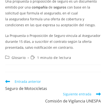
Una propuesta o proposición de seguro es un documento
emitido por una
compañía
de
seguros
con base en la
solicitud que formula el asegurado, en el cual
la aseguradora formula una oferta de cobertura y
condiciones en las que expresa su aceptación del riesgo.
La Propuesta o Proposición de Seguro vincula al Asegurador
durante 15 días, a suscribir el contrato según la oferta
presentada, salvo notificación en contrario.
Categoría
Tiempo
Glosario
1 minuto de lectura
de
de
la
lectura:
entrada:
Leer
Entrada anterior
más
Seguro de Motocicletas
artículos
Siguiente entrada
Comisión de Vigilancia UNESPA