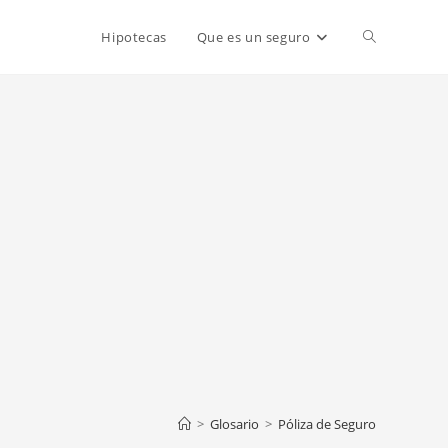
Alternar
Hipotecas
Que es un seguro
búsqueda
de
la
web
>
Glosario
>
Póliza de Seguro