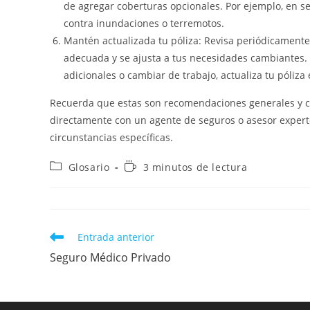
de agregar coberturas opcionales. Por ejemplo, en s
contra inundaciones o terremotos.
Mantén actualizada tu póliza: Revisa periódicamente
adecuada y se ajusta a tus necesidades cambiantes. 
adicionales o cambiar de trabajo, actualiza tu póliza
Recuerda que estas son recomendaciones generales y ca
directamente con un agente de seguros o asesor expert
circunstancias específicas.
Categoría
Tiempo
Glosario
3 minutos de lectura
de
de
la
lectura:
entrada:
Leer
Entrada anterior
más
Seguro Médico Privado
artículos