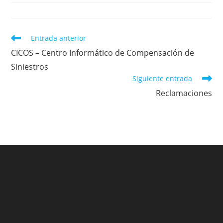
la
lectura:
entrada:
Leer
Entrada anterior
más
CICOS – Centro Informático de Compensación de
artículos
Siniestros
Siguiente entrada
Reclamaciones