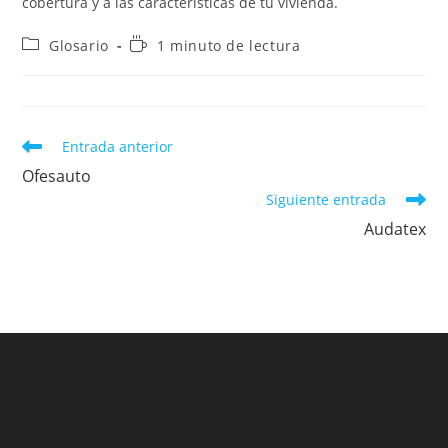
cobertura y a las características de tu vivienda.
Categoría
Tiempo
Glosario
1 minuto de lectura
de
de
la
lectura:
entrada:
Leer
Entrada anterior
más
Ofesauto
artículos
Siguiente entrada
Audatex