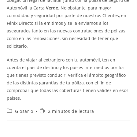
obligación legal de facilitar junto con la póliza de Seguro de
Automóvil la
Carta Verde
. No obstante, para mayor
comodidad y seguridad por parte de nuestros Clientes, en
Fénix Directo si la emitimos y se la enviamos a los
asegurados tanto en las nuevas contrataciones de pólizas
como en las renovaciones, sin necesidad de tener que
solicitarlo.
Antes de viajar al extranjero con tu automóvil, ten en
cuenta el país de destino y los países intermedios por los
que tienes previsto conducir. Verifica el ámbito geográfico
de las distintas
garantías
de tu póliza, con el fin de
comprobar que todas las coberturas tienen validez en esos
países.
Categoría
Tiempo
Glosario
2 minutos de lectura
de
de
la
lectura:
entrada: