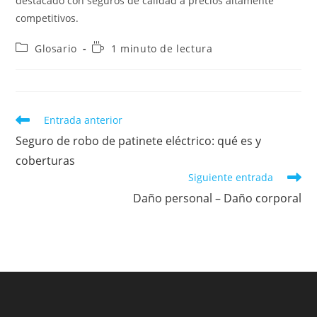
destacado con seguros de calidad a precios altamente
competitivos.
Categoría
Tiempo
Glosario
1 minuto de lectura
de
de
la
lectura:
entrada:
Leer
Entrada anterior
más
Seguro de robo de patinete eléctrico: qué es y
artículos
coberturas
Siguiente entrada
Daño personal – Daño corporal