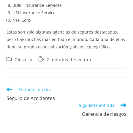
BB&T Insurance Services
USI Insurance Services
NFP Corp
Estas son solo algunas agencias de seguros destacadas,
pero hay muchas más en todo el mundo. Cada una de ellas
tiene su propia especialización y alcance geográfico.
Categoría
Tiempo
Glosario
2 minutos de lectura
de
de
la
lectura:
entrada:
Leer
Entrada anterior
más
Seguro de Accidentes
artículos
Siguiente entrada
Gerencia de riesgos