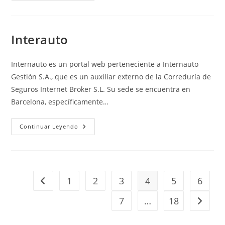
Robo
De
Patinete
Eléctrico:
Qué
Interauto
Es
Y
Coberturas
Internauto es un portal web perteneciente a Internauto
Gestión S.A., que es un auxiliar externo de la Correduría de
Seguros Internet Broker S.L. Su sede se encuentra en
Barcelona, específicamente…
Interauto
Continuar Leyendo
1
2
3
4
5
6
Ir a la página anterior
7
…
18
Ir a la 