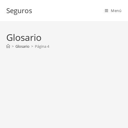
Ir
Seguros
al
Menú
contenido
Glosario
>
Glosario
>
Página 4